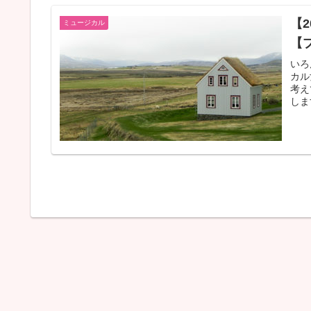
【
ミュージカル
【
いろ
カル
考え
しま
ら準