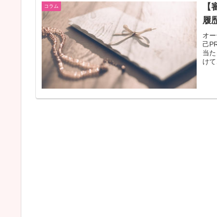
【
コラム
履
オー
己P
当た
けて
事で