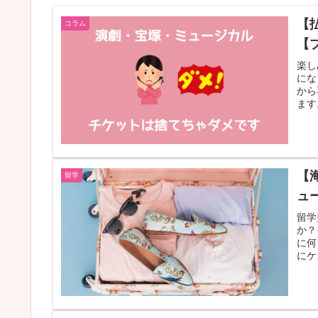
【
コラム
【
楽し
にな
から
ます
【
留学
ュ
留学
か？
に何
にケ