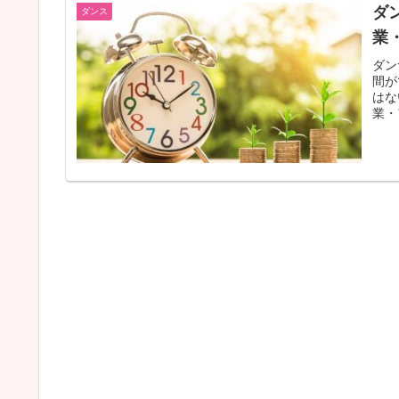
ダ
ダンス
業
ダン
間が
はな
業・
を送