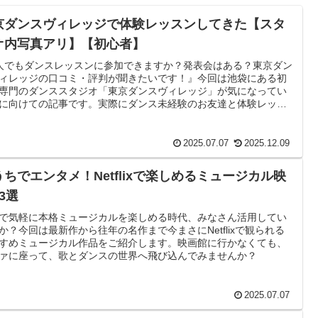
京ダンスヴィレッジで体験レッスンしてきた【スタ
オ内写真アリ】【初心者】
人でもダンスレッスンに参加できますか？発表会はある？東京ダン
ィレッジの口コミ・評判が聞きたいです！』今回は池袋にある初
専門のダンススタジオ「東京ダンスヴィレッジ」が気になってい
に向けての記事です。実際にダンス未経験のお友達と体験レッス
行ってきました！
2025.07.07
2025.12.09
うちでエンタメ！Netflixで楽しめるミュージカル映
3選
で気軽に本格ミュージカルを楽しめる時代、みなさん活用してい
か？今回は最新作から往年の名作まで今まさにNetflixで観られる
すめミュージカル作品をご紹介します。映画館に行かなくても、
ァに座って、歌とダンスの世界へ飛び込んでみませんか？
2025.07.07