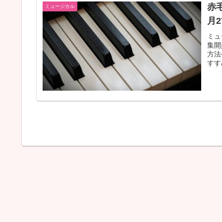
赤
ミュージカル
月
ミュ
集開
方法
すす
ョン