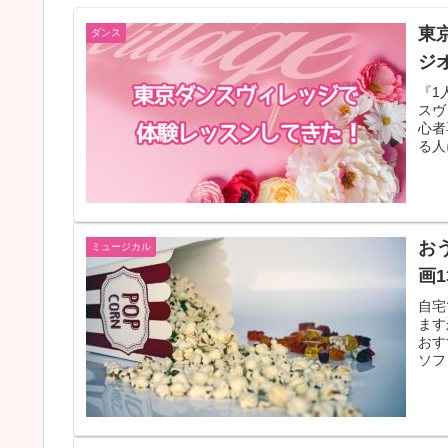
東
ダンス
ジ
『1
スヴ
心者
る人
ンに
お
ミュージカル
画1
自宅
ます
おす
ソフ