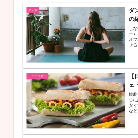
ダ
ダンス
の
しな
ー）
オフ
せる
が楽
【
ミュージカル
ェ
観劇
心に
安く
など