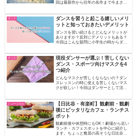
回は最新作から往年の名作まで今まさに
Netflixで観られるおすすめミュージカル
作品をご紹介します。映画館に行かなく
ても、ソファに座って、歌とダンスの世
ダンスを習うと起こる嬉しいメリ
ダンス
界へ飛び込んでみませんか？
ットと知っておきたいデメリット
ダンスを習い続けるとどんなメリットが
ありますか？反対にデメリットもある？
今回はこんな疑問に小学生の時からダン
スを習い始め、20年以上踊り続けている
現役ダンサーがお答えします。ダンスの
レッスンが気になっている人はぜひ参考
現役ダンサーが選ぶ！苦しくない
ダンス
にしてみてください！
ダンス・スポーツ向けマスクを4
つ紹介
どんなマスクが苦しくならないの？ダン
スレッスンの時に使える苦しくないマス
クが欲しい！今回はダンサーとして活動
するわたしが愛用しているマスクや、ダ
ンサー界で流行っているマスク・マスク
専門店をご紹介します！この記事を読み
【日比谷・有楽町】観劇前・観劇
ミュージカル
終わる頃には、きっと素敵なマスクに出
後にピッタリなカフェ・ランチス
会えているはずです。
ポット
観劇前後や休憩時にもOK！劇場から近い
ランチ・カフェスポットを中心に紹介し
ます。ちょっと敷居の高そうな日比谷・