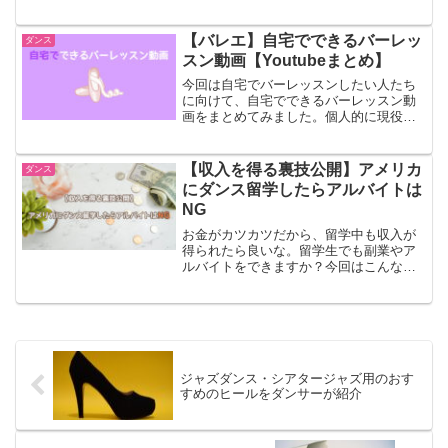
有楽町エリアでも安く抑えられるカフ
ェ・ランチ情報をまとめてみました！観
劇デートなどで困っているカップルさん
【バレエ】自宅でできるバーレッ
ダンス
は要チェックです。
スン動画【Youtubeまとめ】
今回は自宅でバーレッスンしたい人たち
に向けて、自宅でできるバーレッスン動
画をまとめてみました。個人的に現役バ
レエ講師のわたしが気に入ったバーレッ
スンの動画を貼り付けていきます。ブク
マして繰り返しバーレッスンしちゃいま
【収入を得る裏技公開】アメリカ
ダンス
しょう！
にダンス留学したらアルバイトは
NG
お金がカツカツだから、留学中も収入が
得られたら良いな。留学生でも副業やア
ルバイトをできますか？今回はこんな疑
問に2019年秋まで半年間、ニューヨーク
でダンス留学をしていたおどりこが回答
します。帰国後は、幼児・小学生にバレ
エの指導、そして現役のダンサーとして
活動しています。
ジャズダンス・シアタージャズ用のおす
すめのヒールをダンサーが紹介