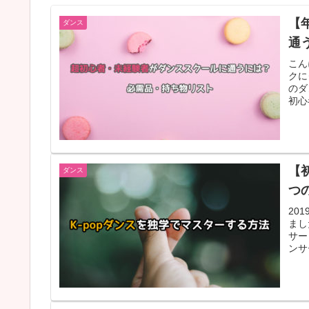
【
ダンス
通
こん
クに
のダ
初心
す！
【
ダンス
つ
20
まし
サー
ンサ
習し