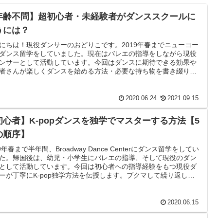
年齢不問】超初心者・未経験者がダンススクールに
うには？
にちは！現役ダンサーのおどりこです。2019年春までニューヨー
ダンス留学をしていました。現在はバレエの指導をしながら現役
ンサーとして活動しています。今回はダンスに期待できる効果や
者さんが楽しくダンスを始める方法・必要な持ち物を書き綴りま
2020.06.24
2021.09.15
初心者】K-popダンスを独学でマスターする方法【5
の順序】
19年春まで半年間、Broadway Dance Centerにダンス留学をしてい
た。帰国後は、幼児・小学生にバレエの指導、そして現役のダン
として活動しています。今回は初心者への指導経験をもつ現役ダ
ーが丁寧にK-pop独学方法を伝授します。ブクマして繰り返し練
ましょう！
2020.06.15