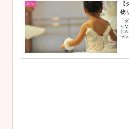
【
ダンス
物
「ダ
んな
とめ
ャン
にし