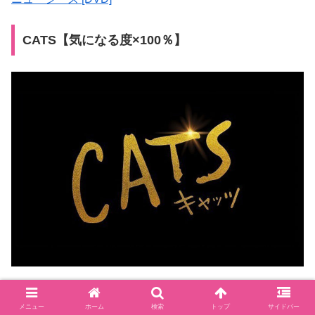
CATS【気になる度×100％】
誰もが知る名作・
ミュージカルキャッツ
。
メニュー
ホーム
検索
トップ
サイドバー