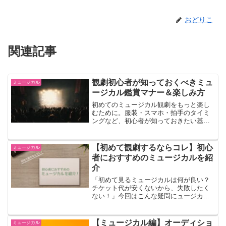
おどりこ
関連記事
観劇初心者が知っておくべきミュ
ミュージカル
ージカル鑑賞マナー＆楽しみ方
初めてのミュージカル観劇をもっと楽し
むために。服装・スマホ・拍手のタイミ
ングなど、初心者が知っておきたい基本
マナーと楽しみ方をわかりやすく解説し
ます。
【初めて観劇するならコレ】初心
ミュージカル
者におすすめのミュージカルを紹
介
「初めて見るミュージカルは何が良い？
チケット代が安くないから、失敗したく
ない！」今回はこんな疑問にュージカル
が大好きな現役ダンサーおどりこが、ミ
ュージカル観劇のデビューに相応しい作
品を中心に解説したいと思います！失敗
【ミュージカル編】オーディショ
ミュージカル