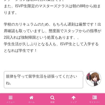
また、ISVP生限定のマスターズクラスは朝の8時から始ま
ります。
学校のカリキュラムのため、もちろん遅刻は厳禁です！出
席確認も取っていますし、態度面でスタッフからの指導が
2回入れば強制帰国という処置もあります、、
学生生活が久しぶりとなる人も、ISVP生として入学する
となれば学生です！
規律を守って留学生活を頑張ってください
ね。
今回は以上です。ダンス留学の様子
を中心に、Broadway
メニュー
ホーム
検索
トップ
サイドバー
Dance Centerを紹介しました。