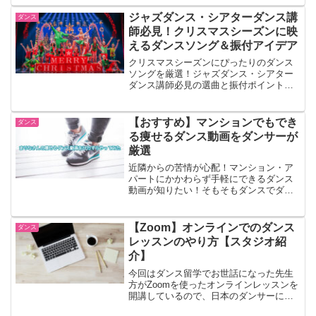
でダンス留学をしていたおどりこが回答
します。帰国後は、幼児・小学生にバレ
ジャズダンス・シアターダンス講
ダンス
エの指導、そして現役のダンサーとして
師必見！クリスマスシーズンに映
活動しています。
えるダンスソング＆振付アイデア
クリスマスシーズンにぴったりのダンス
ソングを厳選！ジャズダンス・シアター
ダンス講師必見の選曲と振付ポイントを
紹介。明るいステージ演目から感動的な
ショーナンバーまで、冬の発表会やワー
クショップにも最適な音楽を提案しま
【おすすめ】マンションでもでき
ダンス
す。
る痩せるダンス動画をダンサーが
厳選
近隣からの苦情が心配！マンション・ア
パートにかかわらず手軽にできるダンス
動画が知りたい！そもそもダンスでダイ
エットって続くかな？こういった皆さん
のモヤモヤを解決をスッキリさせます！
今回は「痩せる ダンス動画」でも有名な
【Zoom】オンラインでのダンス
ダンス
Youtuberのまりなさん特集！
レッスンのやり方【スタジオ紹
介】
今回はダンス留学でお世話になった先生
方がZoomを使ったオンラインレッスンを
開講しているので、日本のダンサーにも
参加していただけたらと思って紹介記事