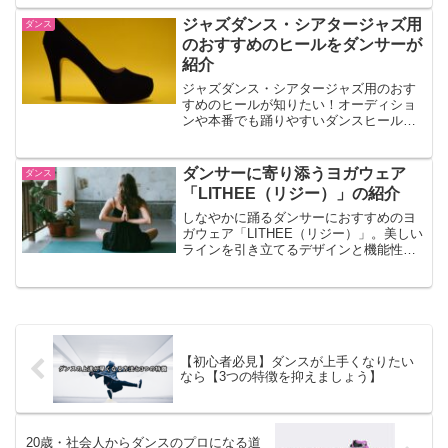
を書きました！5つの手順でZoomレッス
ンを解説します。海外のオンラインダン
ジャズダンス・シアタージャズ用
ダンス
ススクールを紹介もあるので、お見逃し
のおすすめのヒールをダンサーが
なく！
紹介
ジャズダンス・シアタージャズ用のおす
すめのヒールが知りたい！オーディショ
ンや本番でも踊りやすいダンスヒール
は？初心者だけどヒールにチャレンジし
てみたいです。今回は初心者にもおすす
めなダンスヒールを現役ダンサー・ダン
ダンサーに寄り添うヨガウェア
ダンス
ス講師が回答します。
「LITHEE（リジー）」の紹介
しなやかに踊るダンサーにおすすめのヨ
ガウェア「LITHEE（リジー）」。美しい
ラインを引き立てるデザインと機能性
で、レッスンやオフの日にも活躍。コン
テンポラリーやバレエなど、身体の流れ
を見せるダンススタイルとの相性は抜
群。リハーサルでも鏡の前に立つのが楽
しみになる、そんな一着です。
【初心者必見】ダンスが上手くなりたい
なら【3つの特徴を抑えましょう】
20歳・社会人からダンスのプロになる道